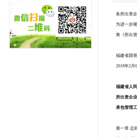
各所出资
为进一步
将《所出
福建省国
2018年2
福建省人
所出资
企
承包管理
第一章 总