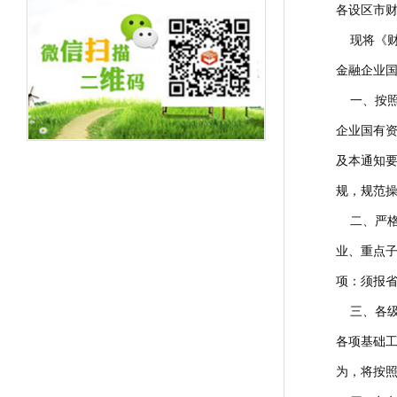
各设区市
现将《财政
金融企业
一、按照
企业国有
及本通知
规，规范
二、严格
业、重点
项：须报
三、各级
各项基础
为，将按