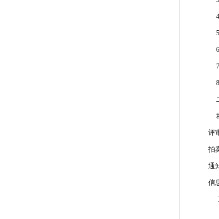
4
5
6
7
8
二
将
评
拍
通
信
三
（