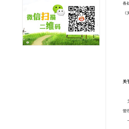
各
《
关
为
管
一