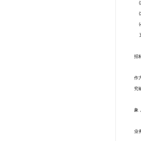
⑵
⑶
⑷
五
（
招
（
作
究
（
象
（
业