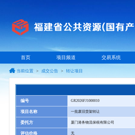
首页
项目频道
交易系统
当前位置
>
成交公告
>
转让项目
编号
GR2026FJ1000010
项目名称
一批废旧货架转让
委托方
厦门港务物流保税有限公司
评估价格
无