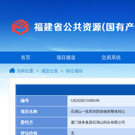
首页
项目频道
交易系统
当前位置
>
成交公告
>
转让项目
编号
GR2026FJ1000196
项目名称
石湖山一批库存防疫物资整体转让
委托方
厦门港务集团石湖山码头有限公司
评估价格
无