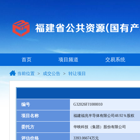
首页
项目频道
交易系统
当前位置
>
成交公告
>
转让项目
编号
G32026FJ1000010
项目名称
福建福兆半导体有限公司48.92％股权
委托方
华映科技（集团）股份有限公司
评估价格
3393.06674万元