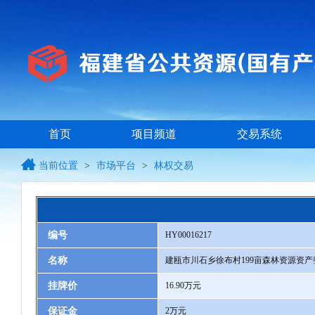
首页
项目频道
交易系统
当前位置
>
市场平台
>
林权交易
编号
HY00016217
名称
建瓯市川石乡徐布村199亩森林资源资
挂牌价
16.90万元
保证金
2万元