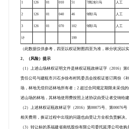
1
126
01
010
51
7阔2杉1马
人工
2
126
01
040
46
9阔1马
人工
3
126
01
070
102
9阔1马
人工
计
199
（此数据仅供参考，四至以权证附图四至为准，林分状况以
2
、（风险）提示
（1）上述山场林权证明文件是林权证瓯政林证字（2016）第000
责任公司与建瓯市川石乡徐布村民委员会按权证签订两份《补充协议
场，林地无偿归还林地所有者；2.超过合同规定期限未采伐的山
述山场的林地，其林地使用费按照上述协议由受让者交纳给
（2）上述林权证瓯政林证字（2016）第00075号、第0
相关费用，换证过程中出现的问题也由受让方全权负责解决
（3）转让标的系福建省南纸股份有限公司委托延潭公司收购并