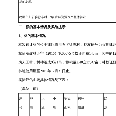
标的名称
建瓯市川石乡徐布村199亩森林资源资产整体转让
二、标的基本情况及风险提示
1
、标的基本情况
本次转让标的位于建瓯市川石乡徐布村，林权证号为瓯政林证（20
权证瓯政林证字（2016）第00075号权证面积148亩，其中的12
为人工林，树种组成9阔1马，蓄积量2.40立方米/亩；林权证瓯政林
林地使用期至2019年12月31日止。
实际评估山场具体情况见下表：
（单位：亩）
序
林
大
小
权证
树种
起
号
班
班
班
面积
组成
源