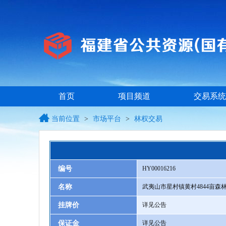
首页
项目频道
交易系统
当前位置
>
市场平台
>
林权交易
编号
HY00016216
名称
武夷山市星村镇黄村4844亩森
挂牌价
详见公告
保证金
详见公告