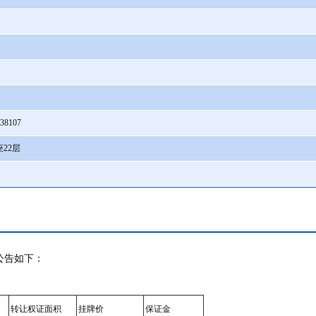
38107
22层
公告如下：
转让权证面积
挂牌价
保证金