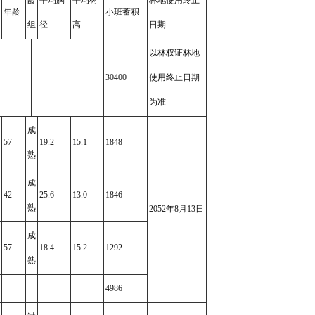
龄
平均胸
平均树
林地使用终止
年龄
小班蓄积
组
径
高
日期
以林权证林地
30400
使用终止日期
为准
成
57
19.2
15.1
1848
熟
成
42
25.6
13.0
1846
熟
2052年8月13日
成
57
18.4
15.2
1292
熟
4986