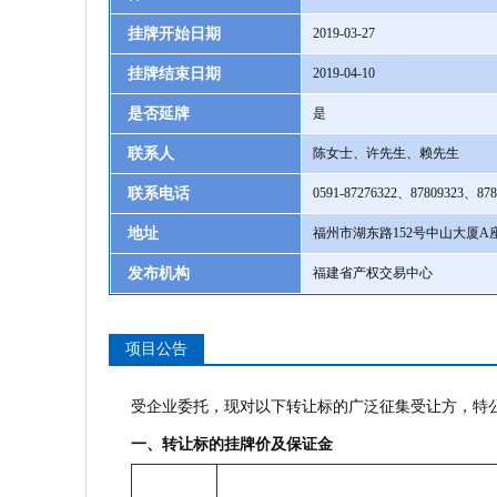
挂牌开始日期
2019-03-27
挂牌结束日期
2019-04-10
是否延牌
是
联系人
陈女士、许先生、赖先生
联系电话
0591-87276322、87809323、878
地址
福州市湖东路152号中山大厦A座
发布机构
福建省产权交易中心
项目公告
受企业委托，现对以下转让标的广泛征集受让方，特
一、转让标的挂牌价及保证金