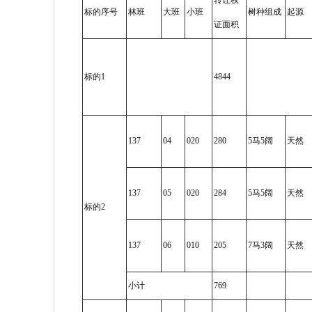
转让权
标的序号
林班
大班
小班
树种组成
起源
证面积
标的1
4844
137
04
020
280
5马5阔
天然
137
05
020
284
5马5阔
天然
标的2
137
06
010
205
7马3阔
天然
小计
769