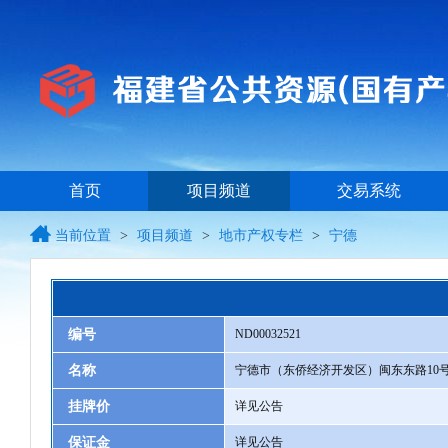
首页
项目频道
交易系统
当前位置
>
项目频道
>
地市产权专栏
>
宁德
编号
ND00032521
名称
宁德市（东侨经济开发区）闽东东路10号
挂牌价
详见公告
保证金
详见公告