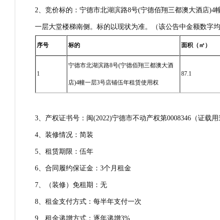
2、竞价标的：宁德市北湖滨路8号(宁德佰翔三都澳大酒店)4
一层大堂楼梯南侧。标的以现状为准。（该公告中金额数字
序号
标的
面积（㎡）
宁德市北湖滨路8号(宁德佰翔三都澳大酒
1
87.1
店)4幢一层3号店铺伍年租赁使用权
3、产权证书号：闽(2022)宁德市不动产权第0008346（证
4、装修情况：简装
5、租赁期限：伍年
6、合同履约保证金：3个月租金
7、（装修）免租期：无
8、租金支付方式：每半年支付一次
9、租金递增方式：逐年递增3%