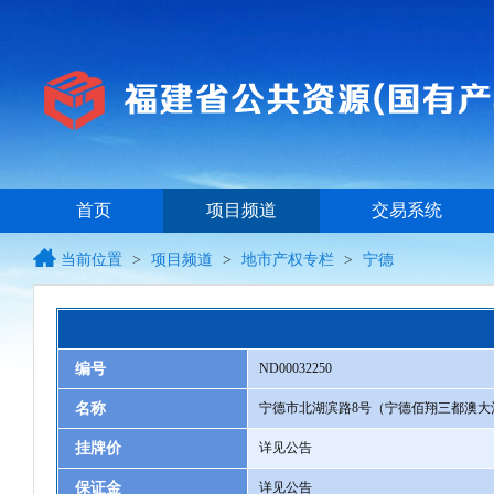
首页
项目频道
交易系统
当前位置
>
项目频道
>
地市产权专栏
>
宁德
编号
ND00032250
名称
宁德市北湖滨路8号（宁德佰翔三都澳大
挂牌价
详见公告
保证金
详见公告