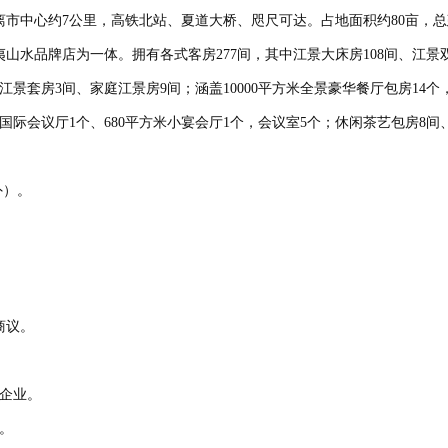
市中心约7公里，高铁北站、夏道大桥、咫尺可达。占地面积约80亩，总建筑
水品牌店为一体。拥有各式客房277间，其中江景大床房108间、江景双
景套房3间、家庭江景房9间；涵盖10000平方米全景豪华餐厅包房14个，
式国际会议厅1个、680平方米小宴会厅1个，会议室5个；休闲茶艺包房8间
外）。
商议。
企业。
。