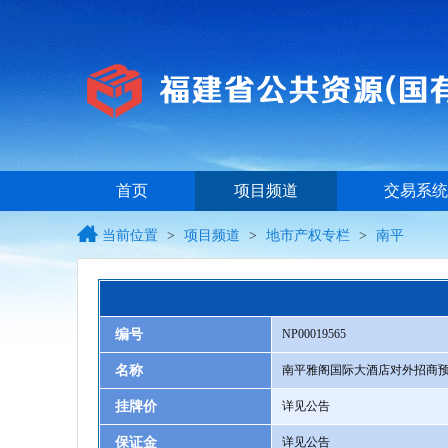
首页
项目频道
交易系统
当前位置
>
项目频道
>
地市产权专栏
>
南平
编号
NP00019565
名称
南平雅阁国际大酒店对外招商
挂牌价
详见公告
保证金
详见公告