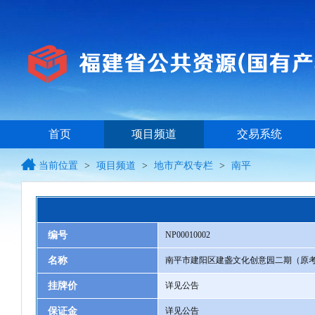
首页
项目频道
交易系统
当前位置
>
项目频道
>
地市产权专栏
>
南平
编号
NP00010002
名称
南平市建阳区建盏文化创意园二期（原考
挂牌价
详见公告
保证金
详见公告