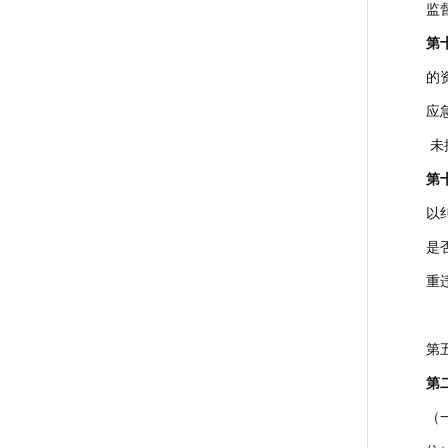
监
第
的
应
未
第
以
是
重
第
第
（