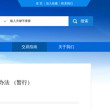
首 页
|
加入收藏
|
联系我们
搜索
目
台
交易指南
关于我们
办法 （暂行）