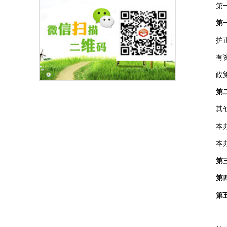
第
第
护
有
政
第
其
本
本
第
第
第