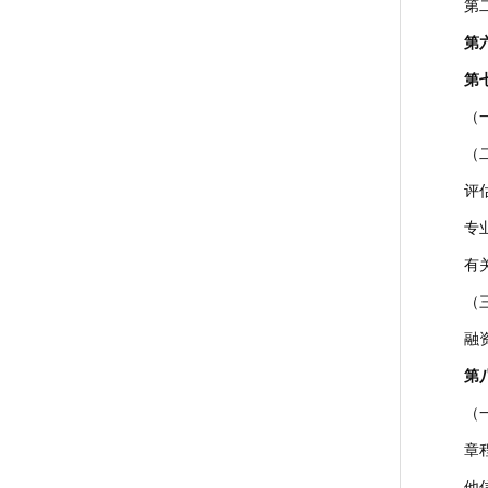
第
第
第
（
（
评
专
有
（
融
第
（
章
他