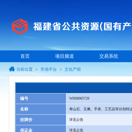
首页
项目频道
交易系统
当前位置
>
市场平台
>
文化产权
编号
WH00005729
名称
寿山石、玉佩、手表、工艺品等分别转
挂牌价
详见公告
保证金
详见公告