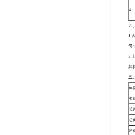
4
四
1
司4
2
其
五
年
项
总
总
所