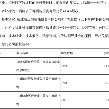
委托，拟对以下转让标的进行预挂牌，征集意向竞买人，现预公告如下：
、转让标的：福建省三博福能投资有限公司41.4%股权。
、基本情况: 福建省三博福能投资有限公司41.4%股权（以下简称“标的公司”
元。住所：福建省福州市鼓楼区后县路18号16号楼701。经营范围：医
咨询、技术转让、技术服务、信息咨询。(依法须经批准的项目，经相关部
、标的公司股权结构：
号
股东名称
出资数额
持
福建省煤矿疗养院（福建省福能集
1656
41.
团总医院）
三博脑科医院管理集团股份有限公
1288
32.
司
三博健康医疗管理（重庆）有限公
736
18.
司