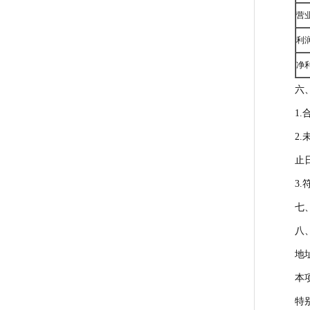
营
利
净
六
1
2
止日
3
七、
八、
地
本
特