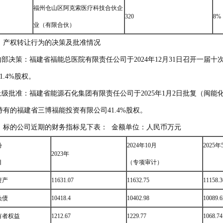
福州仓山区阿克索医疗科技合伙企
320
8%
业（有限合伙）
、产权转让行为的决策及批准情况
.内部决策：福建省福能总医院有限责任公司于2024年12月31日召开一
1.4%股权。
.上级批准：福建省能源石化集团有限责任公司于2025年1月2日批复（闽能
持有的福建省三博福能投资有限公司41.4%股权。
、标的公司近期的财务指标见下表： 金额单位：人民币万元
份
2024年10月
2025年
2023年
目
（专项审计）
资产
11631.07
11632.75
11158.3
负债
10418.4
10402.98
10089.6
有者权益
1212.67
1229.77
1068.74