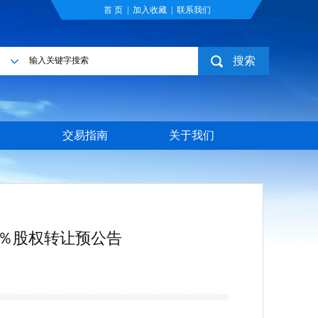
首 页
|
加入收藏
|
联系我们
搜索
目
台
交易指南
关于我们
4％股权转让预公告