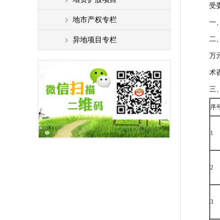
受
地市产权专栏
一
二
异地项目专栏
万
术
三
序
1
2
3