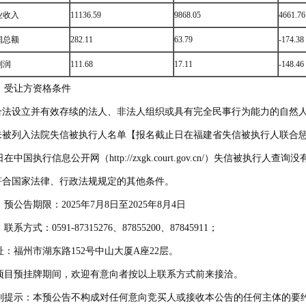
业收入
11136.59
9868.05
4661.76
润总额
282.11
63.79
-174.38
利润
111.68
17.11
-148.46
、受让方资格条件
.合法设立并有效存续的法人、非法人组织或具有完全民事行为能力的自然
.未被列入法院失信被执行人名单【报名截止日在福建省失信被执行人联合
在中国执行信息公开网（http://zxgk.court.gov.cn/）失信被执行
.符合国家法律、行政法规规定的其他条件。
预公告期限：2025年7月8日至2025年8月4日
联系方式：0591-87315276、87855200、87845911；
址：福州市湖东路152号中山大厦A座22层。
项目预挂牌期间，欢迎有意向者按以上联系方式前来接洽。
别提示：本预公告不构成对任何意向竞买人或接收本公告的任何主体的要