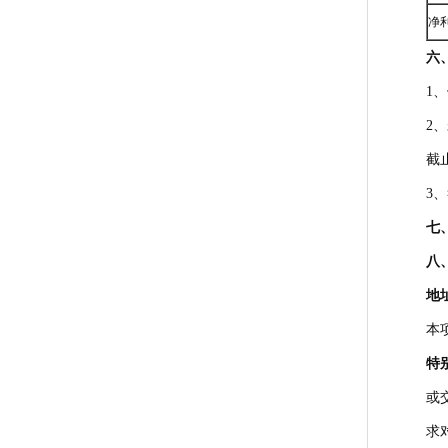
净
六
1
2
截止
3
七
八
地
本
特
或
求