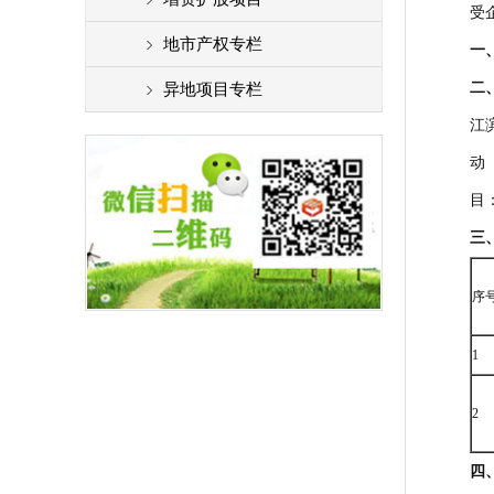
受
地市产权专栏
一
二
异地项目专栏
江
动
目
三
序
1
2
四