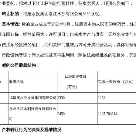
企业委托，拟对以下转让标的进行预挂牌，征集竞买人，现预公告如下：
、转让标的：
福建水投集团洛江水务有限公司51%股权。
、基本情况:
标的企业成立于2021年1月，注册资本为人民币5000万元
滨花园17栋，经营范围为：许可项目：自来水生产与供应；天然水收集与
（依法须经批准的项目，经相关部门批准后方可开展经营活动，具体经营
：市政设施管理；污水处理及其再生利用（除依法须经批准的项目外，凭
、标的公司股权结构：
认缴出资数额
号
股东名称
实缴出资数额 （万元）
（万元）
福建省水务发展集团有限公司
2550
1153
泉州洛江水利投资发展有限公
2450
1107.784314
司
、
产权转让行为的决策及批准情况