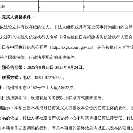
利润
0
0
、竞买人
资格条件
：
、依法设立并有效存续的法人、非法人组织或具有完全民事行为能力的自然
、未被列入法院失信被执行人名单【报名截止日在福建省失信被执行人联
日在中国执行信息公开网（http://zxgk.court.gov.cn/）失信被执
、符合国家法律、行政法规规定的其他条件。
、预公告期限：202
5
年
8
月
2
8
日-202
5
年
9
月
2
4
日。
、联系方式：
电话：0591-87276322；
址：
福州市湖东路152号中山大厦A座22层。
项目预挂牌期间，欢迎有意向者按以上联系方式前来接洽。
别提示：
本预公告不构成对任何竞买人或接收本公告的任何主体的要约。
交易的依据，转让方和福建省产权交易中心不对其承担任何法律责任。转
对本项目作适当调整的权利。有关本项目的最终信息均以正式发布的项目