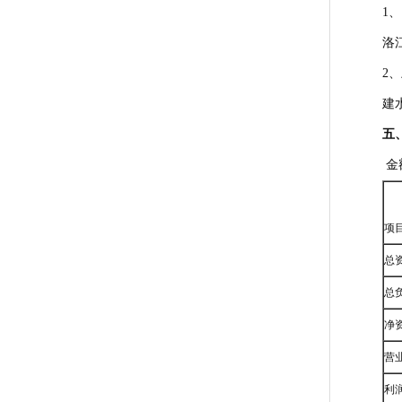
1
洛
2
建
五
金
项
总
总
净
营
利