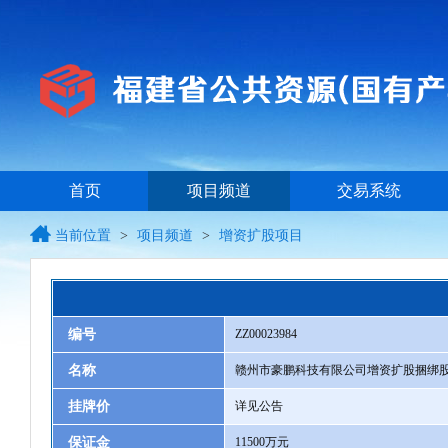
首页
项目频道
交易系统
当前位置
>
项目频道
>
增资扩股项目
编号
ZZ00023984
名称
赣州市豪鹏科技有限公司增资扩股捆绑
挂牌价
详见公告
保证金
11500万元