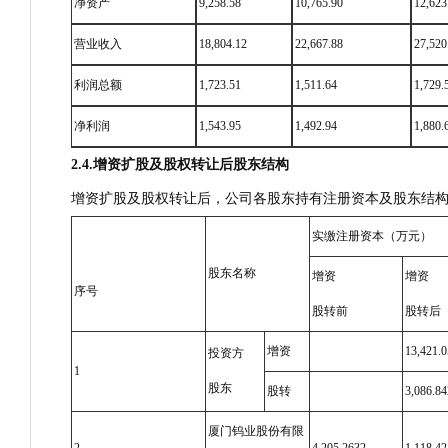
净资产
9,258.58
10,765.90
12,623
营业收入
18,804.12
22,667.88
27,520
利润总额
1,723.51
1,511.64
1,729.
净利润
1,543.95
1,492.94
1,880.
2.4.
增资扩股及股权转让后股东结构
增资扩股及股权转让后，公司各股东持有注册资本及股东结
实缴注册资本（万元）
股东名称
增资
增资
序号
股转前
股转后
增资
13,421.
投资方
1
股东
股转
3,086.8
厦门钨业股份有限