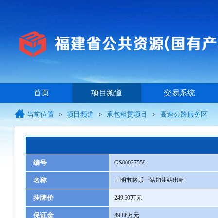
首页
项目频道
交易系统
当前位置
>
项目频道
>
承包租赁项目
>
高速公路服务区
编号
GS00027559
名称
三明市将乐一站加油站出租
挂牌价
249.30万元
保证金
49.86万元