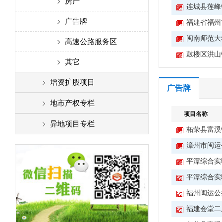
实物资产
房产
连城县莲峰
诉讼资产
广告牌
福建省福州
闽南师范大
金融资产
高速公路服务区
鼓楼区洪山
其它
其它
增资扩股项目
广告牌
地市产权专栏
项目名称
福州
异地项目专栏
柘荣县富溪
厦门
漳州市闽运
平潭综合实
泉州
平潭综合实
漳州
福州闽运公
莆田
福建会堂二