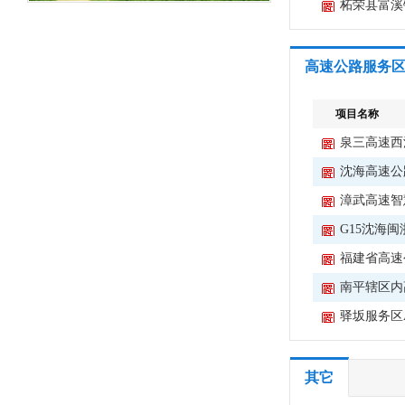
龙岩
柘荣县富溪
三明
高速公路服务
南平
项目名称
宁德
泉三高速西
沈海高速公
漳武高速智
G15沈海闽
福建省高速
南平辖区内
驿坂服务区
其它