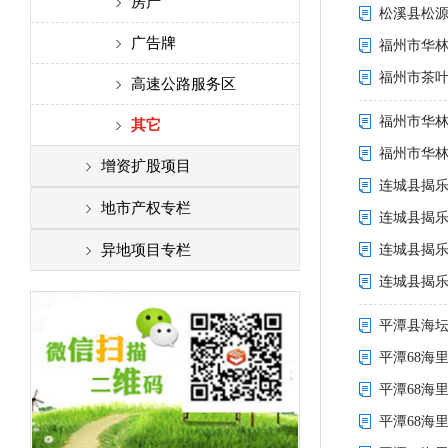
实物资产
房产
松溪县松源街
诉讼资产
广告牌
福州市华林
福州市茶叶
金融资产
高速公路服务区
福州市华林
其它
其它
福州市华林
增资扩股项目
连城县揭乐
地市产权专栏
连城县揭
福州
异地项目专栏
连城县揭乐
连城县揭
厦门
平潭县海坛东
泉州
平潭68海
漳州
平潭68海
莆田
平潭68海