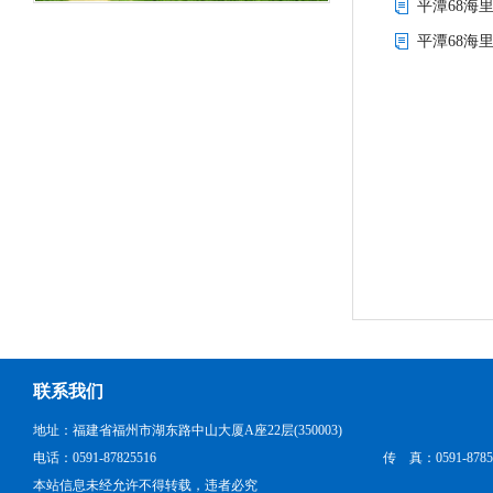
龙岩
平潭68海
平潭68海
三明
南平
宁德
联系我们
地址：福建省福州市湖东路中山大厦A座22层(350003)
电话：0591-87825516
传 真：0591-8785
本站信息未经允许不得转载，违者必究