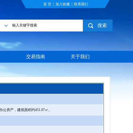
首 页
|
加入收藏
|
联系我们
搜索
目
台
交易指南
关于我们
房产，建筑面积约451.07㎡。