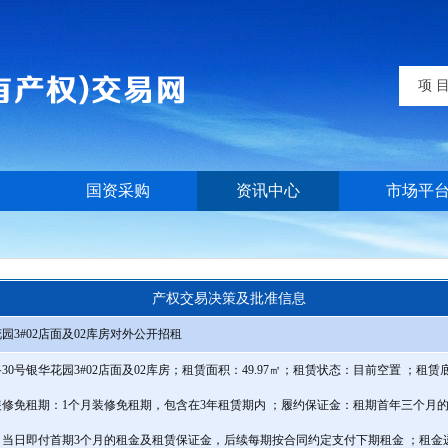
项 
国资采购
资讯中心
市场平
产权交易决策及批准信息
园3#02店面及02库房对外公开招租
0号银华花园3#02店面及02库房；租赁面积：49.97㎡；租赁状态：目前空置 ；租赁
修免租期：1个月装修免租期，包含在3年租赁期内 ；履约保证金：租期首年三个月的月
当日即付首期3个月的租金及租赁保证金，后续每期按合同约定支付下期租金 ；租金递