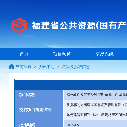
首页
项目频道
交易系统
当前位置
>
资讯中心
>
决策及批准信息
项目名称
福州软件园五期F楼1层B1单元、C1单元
租赁标的为福建省国有资产管理有限公司持
交易项目简要情况
单元建筑面积74.18㎡，租期将于202
批准时间
2025-12-18