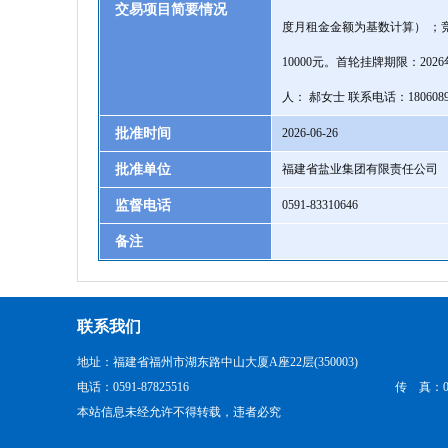
交易项目简要情况
度月租金金额为基数计算） ；
10000元。首轮挂牌期限：20
人： 郝女士 联系电话：1806089
批准时间
2026-06-26
批准单位
福建省盐业集团有限责任公司
监督电话
0591-83310646
备注
联系我们
地址：福建省福州市湖东路中山大厦A座22层(350003)
电话：0591-87825516
传 真：059
本站信息未经允许不得转载，违者必究