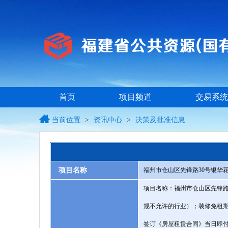
首页
项目频道
交易系统
当前位置
>
资讯中心
>
决策及批准信息
项目名称
福州市仓山区先锋路30号银华花
项目名称：福州市仓山区先锋路3
规不允许的行业）；装修免租期
签订《房屋租赁合同》当日即付