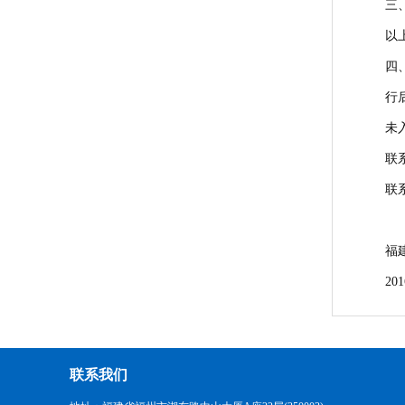
三
以
四
行
未
联
联系
福
20
联系我们