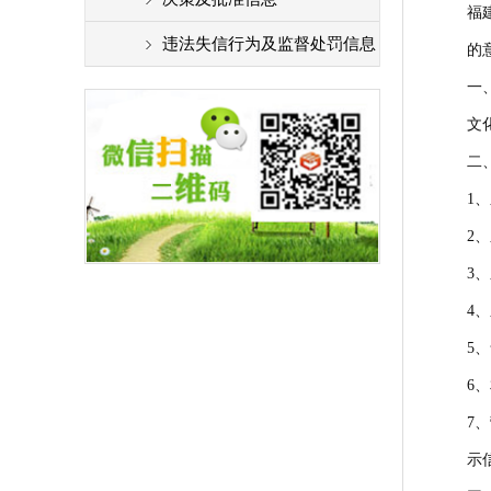
福
违法失信行为及监督处罚信息
的
一
文
二
1
2
3
4
5
6
7
示