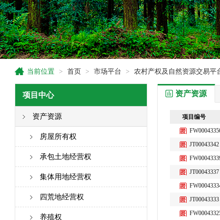
当前位置
>
首页
>
市场平台
>
农村产权及自然资源交易平
资产资源
项目中心
资产资源
项目编号
FW0004335
房屋所有权
JT00043342
承包土地经营权
FW0004333
JT00043337
集体用地经营权
FW0004333
四荒地经营权
JT00043333
FW0004332
养殖权