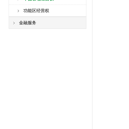
林权
功能区经营权
其它
金融服务
农村产权抵押融资
农村土地流转履约保证保险
农村建设招标、产业项目