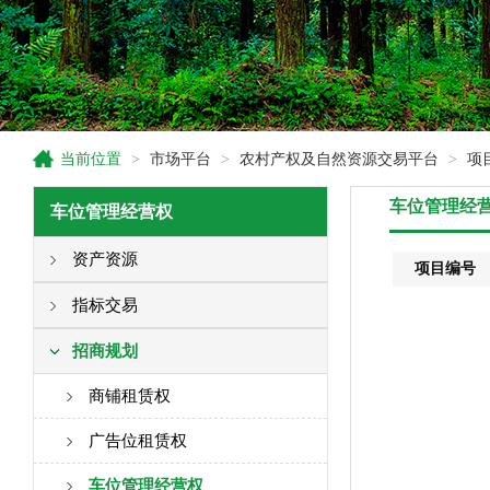
当前位置
>
市场平台
>
农村产权及自然资源交易平台
>
项
车位管理经
车位管理经营权
资产资源
项目编号
房屋所有权
指标交易
承包土地经营权
"持证准用”建设用地指标
招商规划
集体用地经营权
城乡建设用地增减项目结余指标
商铺租赁权
四荒地经营权
耕地占补平衡指标
广告位租赁权
养殖权
车位管理经营权