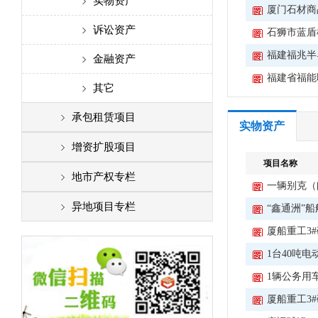
实物资产
厦门石材商
诉讼资产
石狮市蓝盾
福建福兆半导
金融资产
福建省福能
其它
承包租赁项目
实物资产
房产
增资扩股项目
项目名称
广告牌
地市产权专栏
一辆别克（
高速公路服务区
福州
异地项目专栏
“鑫通洲”船
厦船重工3
其它
厦门
1台40吨
泉州
1辆公务用
漳州
厦船重工3